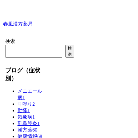
春風漢方薬局
検索
検
索
ブログ（症状
別）
メニエール
病
1
耳鳴り
2
動悸
1
気象病
1
副鼻腔炎
1
漢方薬
60
健康情報
68