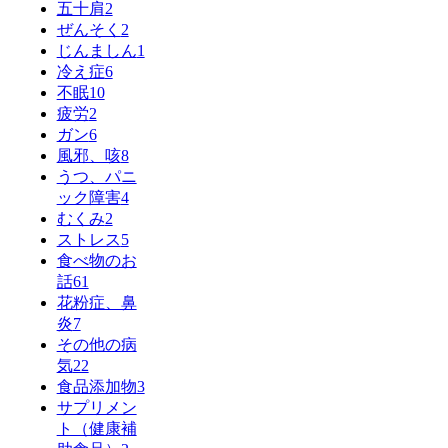
五十肩
2
ぜんそく
2
じんましん
1
冷え症
6
不眠
10
疲労
2
ガン
6
風邪、咳
8
うつ、パニ
ック障害
4
むくみ
2
ストレス
5
食べ物のお
話
61
花粉症、鼻
炎
7
その他の病
気
22
食品添加物
3
サプリメン
ト（健康補