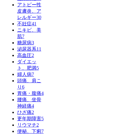
アトピー性
皮膚炎、ア
レルギー
30
不妊症
41
ニキビ、美
肌
7
糖尿病
3
泌尿器系
11
高血圧
2
ダイエッ
ト、肥満
5
婦人病
7
頭痛、肩こ
り
6
胃痛・腹痛
4
腰痛、坐骨
神経痛
4
ひざ痛
2
更年期障害
5
リウマチ
2
便秘、下痢
7