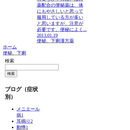
薬配合の便秘薬は、体
にもやさしいと思って
服用している方が多い
と思いますが、注意が
必要です。便秘によく...
2013.01.19
便秘、下痢
漢方薬
ホーム
便秘、下痢
検索
検索
ブログ（症状
別）
メニエール
病
1
耳鳴り
2
動悸
1