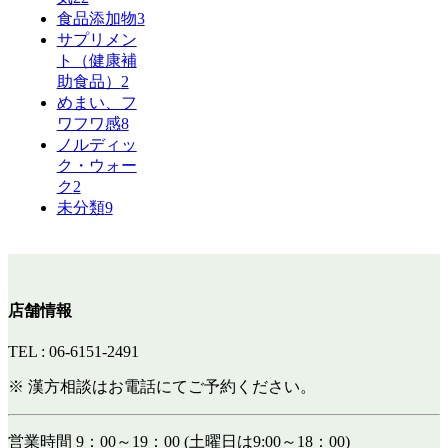
食品添加物
3
サプリメン
ト（健康補
助食品）
2
めまい、フ
ワフワ感
8
ノルディッ
ク・ウォー
ク
2
未分類
9
店舗情報
TEL : 06-6151-2491
※ 漢方相談はお電話にてご予約ください。
営業時間 9：00～19：00 (土曜日は9:00～18：00)