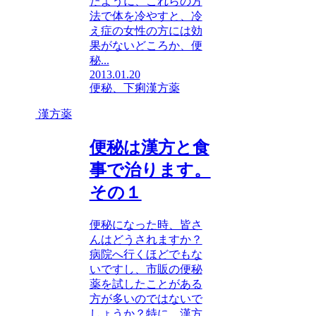
たように、これらの方
法で体を冷やすと、冷
え症の女性の方には効
果がないどころか、便
秘...
2013.01.20
便秘、下痢
漢方薬
漢方薬
便秘は漢方と食
事で治ります。
その１
便秘になった時、皆さ
んはどうされますか？
病院へ行くほどでもな
いですし、市販の便秘
薬を試したことがある
方が多いのではないで
しょうか？特に、漢方