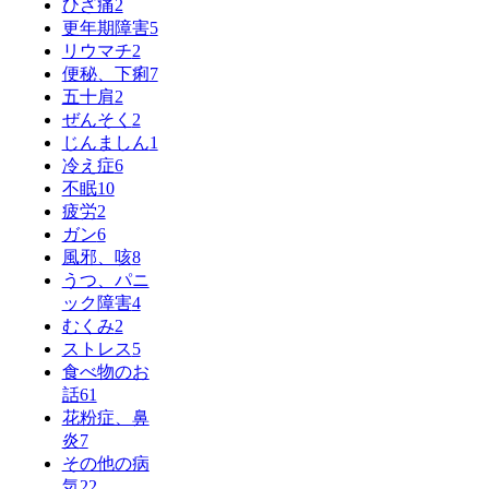
ひざ痛
2
更年期障害
5
リウマチ
2
便秘、下痢
7
五十肩
2
ぜんそく
2
じんましん
1
冷え症
6
不眠
10
疲労
2
ガン
6
風邪、咳
8
うつ、パニ
ック障害
4
むくみ
2
ストレス
5
食べ物のお
話
61
花粉症、鼻
炎
7
その他の病
気
22