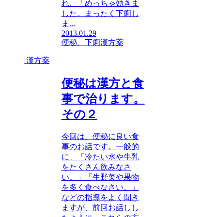
れ、「めっちゃ効きま
した。まったく下痢し
ま...
2013.01.29
便秘、下痢
漢方薬
漢方薬
便秘は漢方と食
事で治ります。
その２
今回は、便秘に良い食
事のお話です。一般的
に、「冷たい水や牛乳
をたくさん飲みなさ
い。」「生野菜や果物
を多く食べなさい。」
などの指導をよく聞き
ますが、前回お話しし