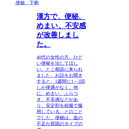
便秘、下痢
漢方で、便秘、
めまい、不安感
が改善しまし
た。
40代の女性の方、ひど
い便秘を治してほし
い、とご相談に来られ
ました。お話をお聞き
すると、1週間に1～2回
しか便通がなく、他
に、めまい、ふらつ
き、不安感などがあ
り、安定剤を頓服で服
用している、とのこと
でした。便秘は、血の
不足が原因のタイプの