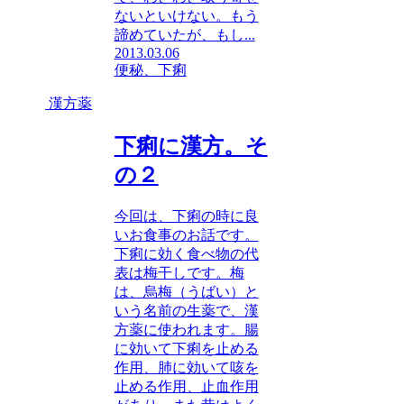
ないといけない。もう
諦めていたが、もし...
2013.03.06
便秘、下痢
漢方薬
下痢に漢方。そ
の２
今回は、下痢の時に良
いお食事のお話です。
下痢に効く食べ物の代
表は梅干しです。梅
は、烏梅（うばい）と
いう名前の生薬で、漢
方薬に使われます。腸
に効いて下痢を止める
作用、肺に効いて咳を
止める作用、止血作用