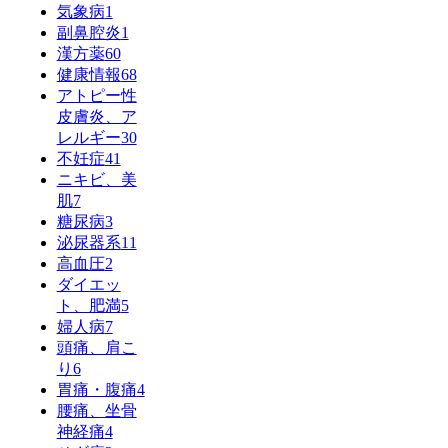
気象病
1
副鼻腔炎
1
漢方薬
60
健康情報
68
アトピー性
皮膚炎、ア
レルギー
30
不妊症
41
ニキビ、美
肌
7
糖尿病
3
泌尿器系
11
高血圧
2
ダイエッ
ト、肥満
5
婦人病
7
頭痛、肩こ
り
6
胃痛・腹痛
4
腰痛、坐骨
神経痛
4