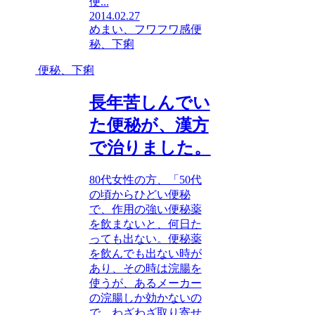
便...
2014.02.27
めまい、フワフワ感
便
秘、下痢
便秘、下痢
長年苦しんでい
た便秘が、漢方
で治りました。
80代女性の方、「50代
の頃からひどい便秘
で、作用の強い便秘薬
を飲まないと、何日た
っても出ない。便秘薬
を飲んでも出ない時が
あり、その時は浣腸を
使うが、あるメーカー
の浣腸しか効かないの
で、わざわざ取り寄せ