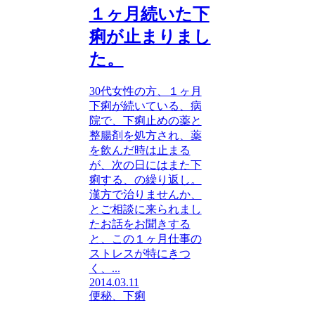
１ヶ月続いた下
痢が止まりまし
た。
30代女性の方、１ヶ月
下痢が続いている、病
院で、下痢止めの薬と
整腸剤を処方され、薬
を飲んだ時は止まる
が、次の日にはまた下
痢する、の繰り返し。
漢方で治りませんか、
とご相談に来られまし
たお話をお聞きする
と、この１ヶ月仕事の
ストレスが特にきつ
く、...
2014.03.11
便秘、下痢