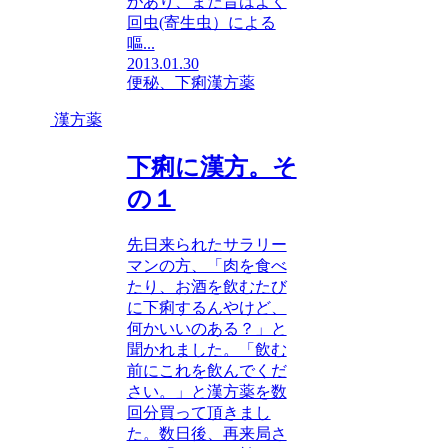
があり、また昔はよく
回虫(寄生虫）による
嘔...
2013.01.30
便秘、下痢
漢方薬
漢方薬
下痢に漢方。そ
の１
先日来られたサラリー
マンの方、「肉を食べ
たり、お酒を飲むたび
に下痢するんやけど、
何かいいのある？」と
聞かれました。「飲む
前にこれを飲んでくだ
さい。」と漢方薬を数
回分買って頂きまし
た。数日後、再来局さ