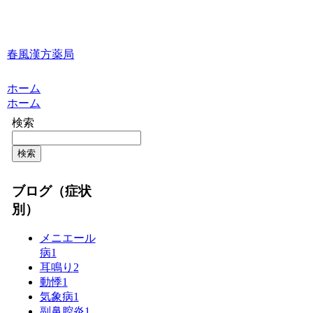
春風漢方薬局
ホーム
ホーム
検索
検索
ブログ（症状
別）
メニエール
病
1
耳鳴り
2
動悸
1
気象病
1
副鼻腔炎
1