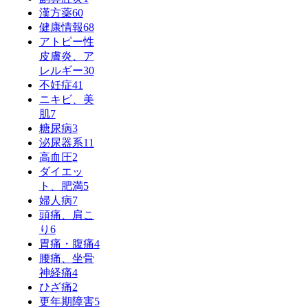
漢方薬
60
健康情報
68
アトピー性
皮膚炎、ア
レルギー
30
不妊症
41
ニキビ、美
肌
7
糖尿病
3
泌尿器系
11
高血圧
2
ダイエッ
ト、肥満
5
婦人病
7
頭痛、肩こ
り
6
胃痛・腹痛
4
腰痛、坐骨
神経痛
4
ひざ痛
2
更年期障害
5