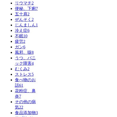
リウマチ
2
便秘、下痢
7
五十肩
2
ぜんそく
2
じんましん
1
冷え症
6
不眠
10
疲労
2
ガン
6
風邪、咳
8
うつ、パニ
ック障害
4
むくみ
2
ストレス
5
食べ物のお
話
61
花粉症、鼻
炎
7
その他の病
気
22
食品添加物
3