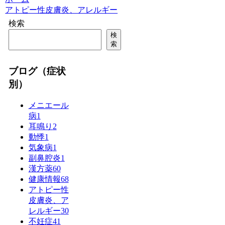
アトピー性皮膚炎、アレルギー
検索
検
索
ブログ（症状
別）
メニエール
病
1
耳鳴り
2
動悸
1
気象病
1
副鼻腔炎
1
漢方薬
60
健康情報
68
アトピー性
皮膚炎、ア
レルギー
30
不妊症
41