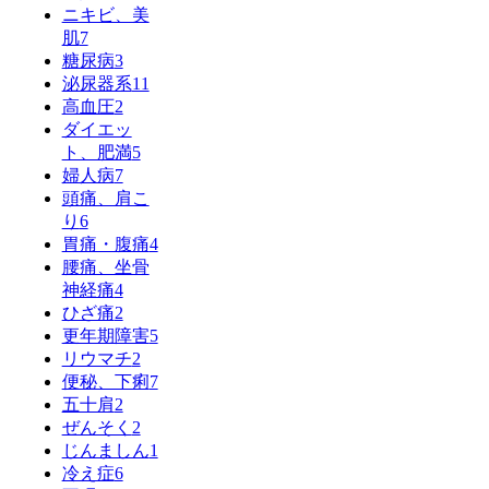
ニキビ、美
肌
7
糖尿病
3
泌尿器系
11
高血圧
2
ダイエッ
ト、肥満
5
婦人病
7
頭痛、肩こ
り
6
胃痛・腹痛
4
腰痛、坐骨
神経痛
4
ひざ痛
2
更年期障害
5
リウマチ
2
便秘、下痢
7
五十肩
2
ぜんそく
2
じんましん
1
冷え症
6