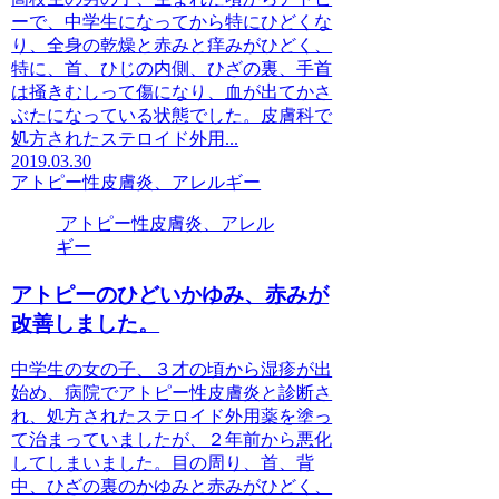
ーで、中学生になってから特にひどくな
り、全身の乾燥と赤みと痒みがひどく、
特に、首、ひじの内側、ひざの裏、手首
は掻きむしって傷になり、血が出てかさ
ぶたになっている状態でした。皮膚科で
処方されたステロイド外用...
2019.03.30
アトピー性皮膚炎、アレルギー
アトピー性皮膚炎、アレル
ギー
アトピーのひどいかゆみ、赤みが
改善しました。
中学生の女の子、３才の頃から湿疹が出
始め、病院でアトピー性皮膚炎と診断さ
れ、処方されたステロイド外用薬を塗っ
て治まっていましたが、２年前から悪化
してしまいました。目の周り、首、背
中、ひざの裏のかゆみと赤みがひどく、