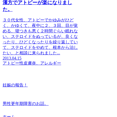
漢方でアトピーが楽になりまし
た。
３０代女性、アトピーでかゆみがひど
く、かゆくて、夜中に２、３回、目が覚
める、寝つきも悪く２時間ぐらい眠れな
い、ステロイドをぬっているが、良くな
ったり、ひどくなったりを繰り返してい
て、ステロイドをやめて、根本から治し
たい、と相談に来られました...
2013.04.15
アトピー性皮膚炎、アレルギー
妊娠の報告！
男性更年期障害のお話。
ホーム