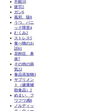
不眠
10
疲労
2
ガン
6
風邪、咳
8
うつ、パニ
ック障害
4
むくみ
2
ストレス
5
食べ物のお
話
61
花粉症、鼻
炎
7
その他の病
気
22
食品添加物
3
サプリメン
ト（健康補
助食品）
2
めまい、フ
ワフワ感
8
ノルディッ
ク・ウォー