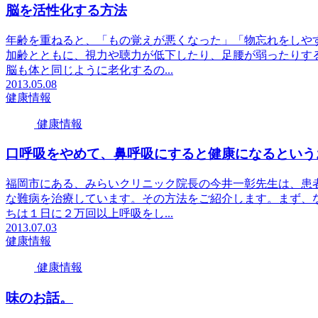
脳を活性化する方法
年齢を重ねると、「もの覚えが悪くなった」「物忘れをしや
加齢とともに、視力や聴力が低下したり、足腰が弱ったりす
脳も体と同じように老化するの...
2013.05.08
健康情報
健康情報
口呼吸をやめて、鼻呼吸にすると健康になるという
福岡市にある、みらいクリニック院長の今井一彰先生は、患
な難病を治療しています。その方法をご紹介します。まず、
ちは１日に２万回以上呼吸をし...
2013.07.03
健康情報
健康情報
味のお話。