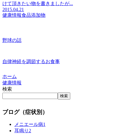
けて頂きたい物を書きましたが...
2015.04.21
健康情報
食品添加物
野球の話
自律神経を調節するお食事
ホーム
健康情報
検索
検索
ブログ（症状別）
メニエール病
1
耳鳴り
2