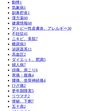
動悸
1
気象病
1
副鼻腔炎
1
漢方薬
60
健康情報
68
アトピー性皮膚炎、アレルギー
30
不妊症
41
ニキビ、美肌
7
糖尿病
3
泌尿器系
11
高血圧
2
ダイエット、肥満
5
婦人病
7
頭痛、肩こり
6
胃痛・腹痛
4
腰痛、坐骨神経痛
4
ひざ痛
2
更年期障害
5
リウマチ
2
便秘、下痢
7
五十肩
2