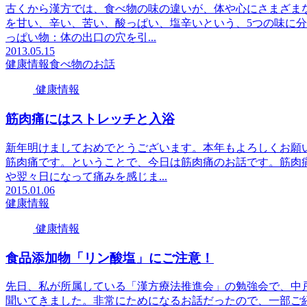
古くから漢方では、食べ物の味の違いが、体や心にさまざま
を甘い、辛い、苦い、酸っぱい、塩辛いという、5つの味に
っぱい物：体の出口の穴を引...
2013.05.15
健康情報
食べ物のお話
健康情報
筋肉痛にはストレッチと入浴
新年明けましておめでとうございます。本年もよろしくお願
筋肉痛です。ということで、今日は筋肉痛のお話です。筋肉
や翌々日になって痛みを感じま...
2015.01.06
健康情報
健康情報
食品添加物「リン酸塩」にご注意！
先日、私が所属している「漢方療法推進会」の勉強会で、中
聞いてきました。非常にためになるお話だったので、一部ご