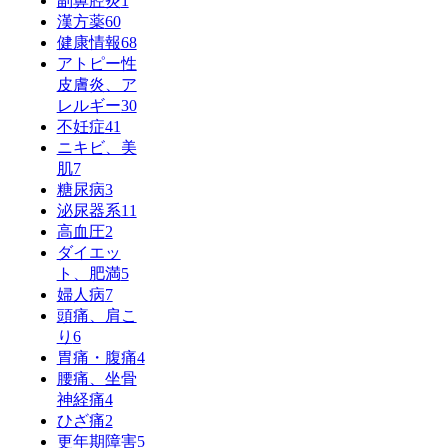
副鼻腔炎
1
漢方薬
60
健康情報
68
アトピー性
皮膚炎、ア
レルギー
30
不妊症
41
ニキビ、美
肌
7
糖尿病
3
泌尿器系
11
高血圧
2
ダイエッ
ト、肥満
5
婦人病
7
頭痛、肩こ
り
6
胃痛・腹痛
4
腰痛、坐骨
神経痛
4
ひざ痛
2
更年期障害
5