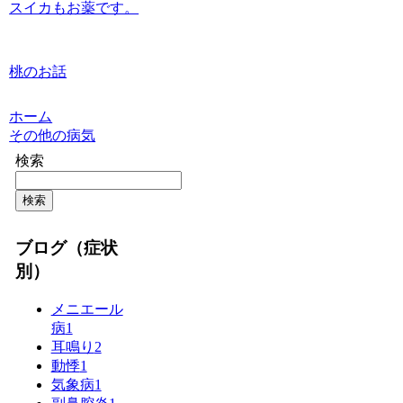
スイカもお薬です。
桃のお話
ホーム
その他の病気
検索
検索
ブログ（症状
別）
メニエール
病
1
耳鳴り
2
動悸
1
気象病
1