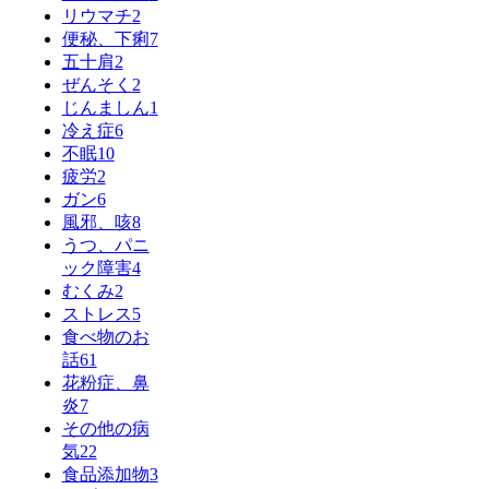
リウマチ
2
便秘、下痢
7
五十肩
2
ぜんそく
2
じんましん
1
冷え症
6
不眠
10
疲労
2
ガン
6
風邪、咳
8
うつ、パニ
ック障害
4
むくみ
2
ストレス
5
食べ物のお
話
61
花粉症、鼻
炎
7
その他の病
気
22
食品添加物
3