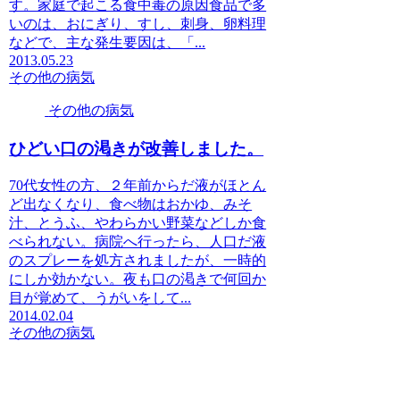
す。家庭で起こる食中毒の原因食品で多
いのは、おにぎり、すし、刺身、卵料理
などで、主な発生要因は、「...
2013.05.23
その他の病気
その他の病気
ひどい口の渇きが改善しました。
70代女性の方、２年前からだ液がほとん
ど出なくなり、食べ物はおかゆ、みそ
汁、とうふ、やわらかい野菜などしか食
べられない。病院へ行ったら、人口だ液
のスプレーを処方されましたが、一時的
にしか効かない。夜も口の渇きで何回か
目が覚めて、うがいをして...
2014.02.04
その他の病気