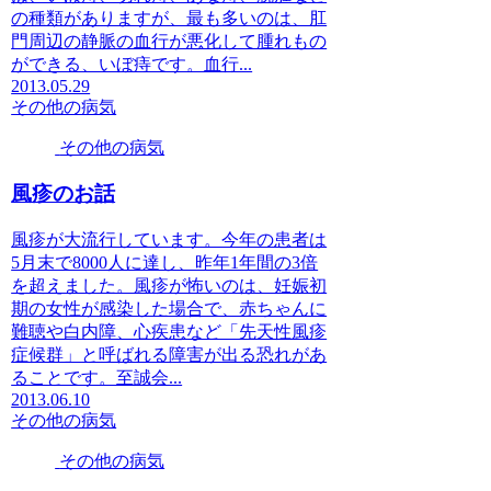
の種類がありますが、最も多いのは、肛
門周辺の静脈の血行が悪化して腫れもの
ができる、いぼ痔です。血行...
2013.05.29
その他の病気
その他の病気
風疹のお話
風疹が大流行しています。今年の患者は
5月末で8000人に達し、昨年1年間の3倍
を超えました。風疹が怖いのは、妊娠初
期の女性が感染した場合で、赤ちゃんに
難聴や白内障、心疾患など「先天性風疹
症候群」と呼ばれる障害が出る恐れがあ
ることです。至誠会...
2013.06.10
その他の病気
その他の病気