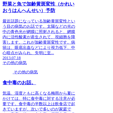
野菜と魚で加齢黄斑変性（かれい
おうはんへんせい）予防
最近話題になっている加齢黄斑変性とい
う目の病気のお話です。太陽などの光の
中の青色光が網膜に照射されると、網膜
内に活性酸素が産生されて、視細胞を障
害します。これが加齢黄斑変性です。病
状は、眼底出血などにより視力低下、中
心暗点がみられ、失明に至...
2013.07.18
その他の病気
その他の病気
食中毒のお話。
気温、湿度ともに高くなる梅雨から夏に
かけては、特に食中毒に対する注意が必
要です。食中毒の半数以上は飲食店で起
きていますが、次いで多いのが家庭で