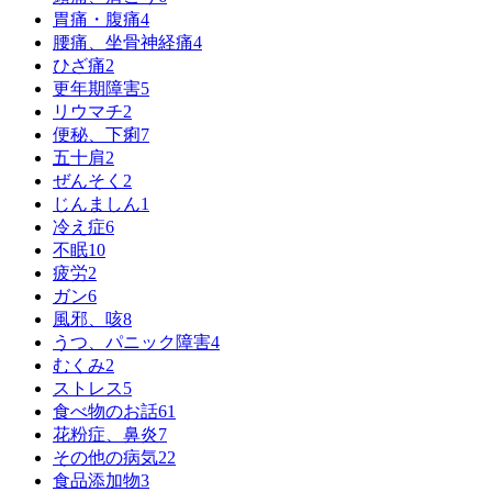
胃痛・腹痛
4
腰痛、坐骨神経痛
4
ひざ痛
2
更年期障害
5
リウマチ
2
便秘、下痢
7
五十肩
2
ぜんそく
2
じんましん
1
冷え症
6
不眠
10
疲労
2
ガン
6
風邪、咳
8
うつ、パニック障害
4
むくみ
2
ストレス
5
食べ物のお話
61
花粉症、鼻炎
7
その他の病気
22
食品添加物
3