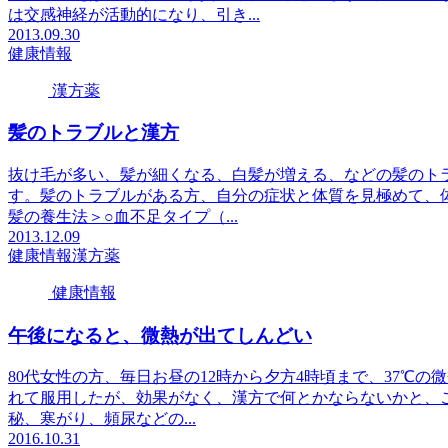
は交感神経が活動的になり、引き...
2013.09.30
健康情報
漢方薬
髪のトラブルと漢方
抜け毛が多い、髪が細くなる、白髪が増える、などの髪のト
す。髪のトラブルがある方、自分の症状と体質を見極めて、
髪の養生法＞○血不足タイプ（...
2013.12.09
健康情報
漢方薬
健康情報
午後になると、微熱が出てしんどい
80代女性の方、毎日お昼の12時から夕方4時頃まで、37℃
れて服用したが、効果がなく、漢方で何とかならないかと、
秘、寒がり、頻尿などの...
2016.10.31