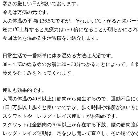
寒さの厳しい日が続いております。
冷えは万病の元です。
人の体温の平均は36.5℃ですが、それより1℃下がると30パ
逆に1℃上昇すると免疫力は5～6倍になることが明らかにさ
今回は体を温める生活習慣をご紹介します。
日常生活で一番簡単に体を温める方法は入浴です。
38～41℃のぬるめのお湯に20～30分つかることによって、
冷えやむくみをとってくれます。
運動も効果的です。
人間の体温の40％以上は筋肉から発生するので、運動不足に
1日1万歩以上歩くと良いのですが、歩く時間や場所が無い方
スクワットや「レッグ・レイズ運動」がお勧めです。
スクワットは全筋肉の70％以上が存在する下肢、腰の筋肉強
レッグ・レイズ運動は、足を少し開いて直立し、その場でか