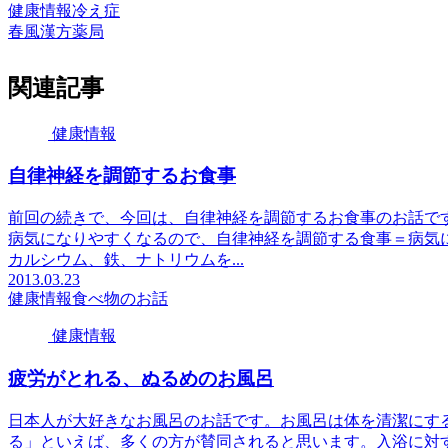
健康情報
冷え症
春風漢方薬局
関連記事
健康情報
自律神経を調節するお食事
前回の続きで、今回は、自律神経を調節するお食事のお話で
病気になりやすくなるので、自律神経を調節する食事＝病気
カルシウム、鉄、ナトリウムを...
2013.03.23
健康情報
食べ物のお話
健康情報
疲労がとれる、ぬるめのお風呂
日本人が大好きなお風呂のお話です。お風呂は体を清潔にす
る」といえば、多くの方が賛同されると思います。入浴に対