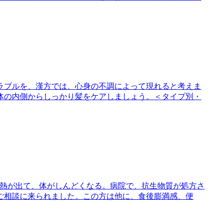
ラブルを、漢方では、心身の不調によって現れると考えま
体の内側からしっかり髪をケアしましょう。＜タイプ別・
の微熱が出て、体がしんどくなる。病院で、抗生物質が処方さ
ご相談に来られました。この方は他に、食後膨満感、便