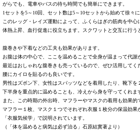
がらでも、電車やバスの待ち時間でも簡単にできます。
1セットを5～10回、セット数は5～10セットから始めて徐
このレッグ・レイズ運動によって、ふくらはぎの筋肉を中心
体熱上昇、血行促進に役立ちます。スクワットと交互に行う
腹巻きや下着などの工夫も効果があります。
お腹は体の中心で、ここを温めることで全身が温まって代謝
最近はおしゃれな腹巻きも売っているので、ぜひ活用してく
腰にカイロを貼るのも良いです。
男性はズボン下、女性はスパッツなどを着用したり、靴下を
下半身を重点的に温めることも、冷えから身を守ってくれま
また、この時期の外出時、マフラーやマスクの着用も効果的
マフラー１枚、マスク１つでそれぞれ衣服１枚分の保温効果
「衣服気候学」で説明されています。
（「体を温めると病気は必ず治る」石原結實著より）