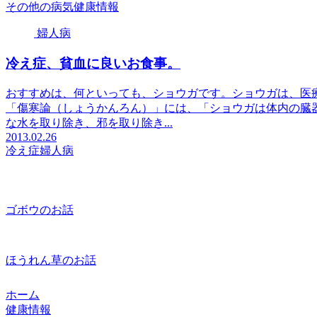
その他の病気
健康情報
婦人病
冷え症、貧血に良いお食事。
おすすめは、何といっても、ショウガです。ショウガは、医療
「傷寒論（しょうかんろん）」には、「ショウガは体内の臓
な水を取り除き、邪を取り除き...
2013.02.26
冷え症
婦人病
ゴボウのお話
ほうれん草のお話
ホーム
健康情報