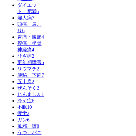
ダイエッ
ト、肥満
5
婦人病
7
頭痛、肩こ
り
6
胃痛・腹痛
4
腰痛、坐骨
神経痛
4
ひざ痛
2
更年期障害
5
リウマチ
2
便秘、下痢
7
五十肩
2
ぜんそく
2
じんましん
1
冷え症
6
不眠
10
疲労
2
ガン
6
風邪、咳
8
うつ、パニ