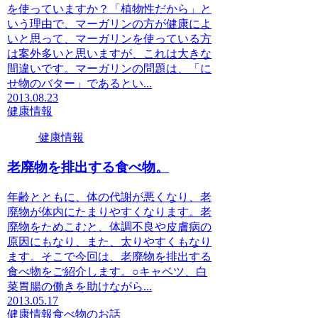
を使っていますか？「植物性だから」と
いう理由で、マーガリンの方が健康によ
いと思って、マーガリンを使っている方
は案外多いと思いますが、これは大きな
間違いです。マーガリンの問題は、「に
せ物のバター」であるとい...
2013.08.23
健康情報
健康情報
老廃物を排出する食べ物。
年齢とともに、体の代謝が悪くなり、老
廃物が体内にたまりやすくなります。老
廃物をためこむと、体調不良や皮膚病の
原因にもなり、また、太りやすくもなり
ます。そこで今回は、老廃物を排出する
食べ物をご紹介します。○キャベツ、白
菜胃腸の働きを助けながら...
2013.05.17
健康情報
食べ物のお話