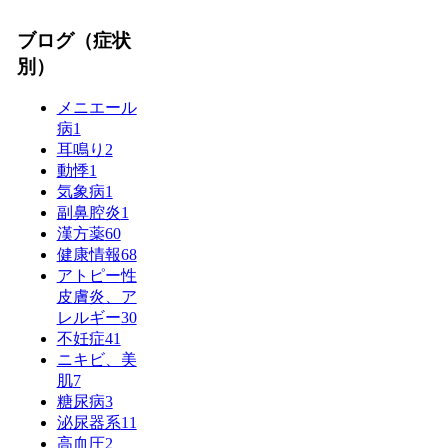
ブログ（症状
別）
メニエール
病
1
耳鳴り
2
動悸
1
気象病
1
副鼻腔炎
1
漢方薬
60
健康情報
68
アトピー性
皮膚炎、ア
レルギー
30
不妊症
41
ニキビ、美
肌
7
糖尿病
3
泌尿器系
11
高血圧
2