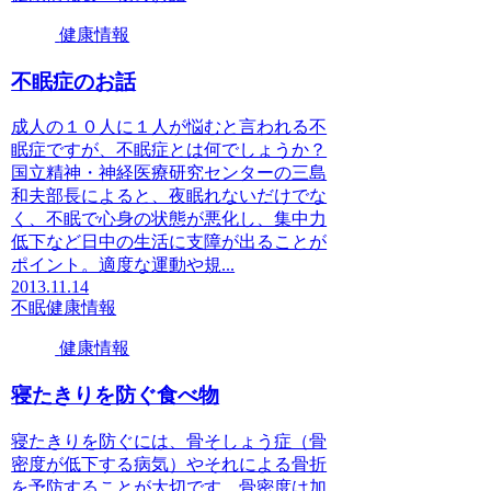
健康情報
不眠症のお話
成人の１０人に１人が悩むと言われる不
眠症ですが、不眠症とは何でしょうか？
国立精神・神経医療研究センターの三島
和夫部長によると、夜眠れないだけでな
く、不眠で心身の状態が悪化し、集中力
低下など日中の生活に支障が出ることが
ポイント。適度な運動や規...
2013.11.14
不眠
健康情報
健康情報
寝たきりを防ぐ食べ物
寝たきりを防ぐには、骨そしょう症（骨
密度が低下する病気）やそれによる骨折
を予防することが大切です。骨密度は加