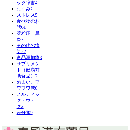
ック障害
4
むくみ
2
ストレス
5
食べ物のお
話
61
花粉症、鼻
炎
7
その他の病
気
22
食品添加物
3
サプリメン
ト（健康補
助食品）
2
めまい、フ
ワフワ感
8
ノルディッ
ク・ウォー
ク
2
未分類
9