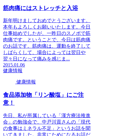
筋肉痛にはストレッチと入浴
新年明けましておめでとうございます。
本年もよろしくお願いいたします。今日
仕事始めでしたが、一昨日のスノボで筋
肉痛です。ということで、今日は筋肉痛
のお話です。筋肉痛は、運動を終了して
しばらくして、場合によっては翌日や
翌々日になって痛みを感じま...
2015.01.06
健康情報
健康情報
食品添加物「リン酸塩」にご注
意！
先日、私が所属している「漢方療法推進
会」の勉強会で、中戸川貢さんの「現代
の食事はミネラル不足」というお話を聞
いてきました。非常にためになるお話だ