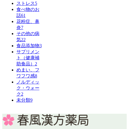
ストレス
5
食べ物のお
話
61
花粉症、鼻
炎
7
その他の病
気
22
食品添加物
3
サプリメン
ト（健康補
助食品）
2
めまい、フ
ワフワ感
8
ノルディッ
ク・ウォー
ク
2
未分類
9