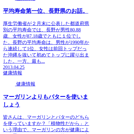
平均寿命第一位、長野県のお話。
厚生労働省が２月末に公表した都道府県
別の平均寿命では、長野が男性80.88
歳、女性が87.18歳でともに１位でし
た。長野の平均寿命は、男性が1990年か
ら連続して1位、女性は前回トップだっ
た沖縄を抜いて初めてトップに躍り出ま
した。一方、最も...
2013.04.25
健康情報
健康情報
マーガリンよりもバターを使いま
しょう
皆さんは、マーガリンとバターのどちら
を使っていますか？「植物性だから」と
いう理由で、マーガリンの方が健康によ