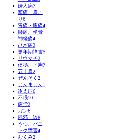
婦人病
7
頭痛、肩こ
り
6
胃痛・腹痛
4
腰痛、坐骨
神経痛
4
ひざ痛
2
更年期障害
5
リウマチ
2
便秘、下痢
7
五十肩
2
ぜんそく
2
じんましん
1
冷え症
6
不眠
10
疲労
2
ガン
6
風邪、咳
8
うつ、パニ
ック障害
4
むくみ
2