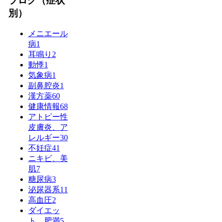
ブログ（症状
別）
メニエール
病
1
耳鳴り
2
動悸
1
気象病
1
副鼻腔炎
1
漢方薬
60
健康情報
68
アトピー性
皮膚炎、ア
レルギー
30
不妊症
41
ニキビ、美
肌
7
糖尿病
3
泌尿器系
11
高血圧
2
ダイエッ
ト、肥満
5