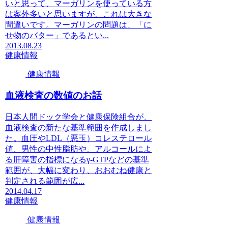
いと思って、マーガリンを使っている方
は案外多いと思いますが、これは大きな
間違いです。マーガリンの問題は、「に
せ物のバター」であるとい...
2013.08.23
健康情報
健康情報
血液検査の数値のお話
日本人間ドック学会と健康保険組合が、
血液検査の新たな基準範囲を作成しまし
た。血圧やLDL（悪玉）コレステロール
値、男性の中性脂肪や、アルコールによ
る肝障害の指標になるγ-GTPなどの基準
範囲が、大幅に変わり、おおむね健康と
判定される範囲が広...
2014.04.17
健康情報
健康情報