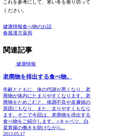
これを参考にして、寒い冬を乗り切って
ください。
健康情報
食べ物のお話
春風漢方薬局
関連記事
健康情報
老廃物を排出する食べ物。
年齢とともに、体の代謝が悪くなり、老
廃物が体内にたまりやすくなります。老
廃物をためこむと、体調不良や皮膚病の
原因にもなり、また、太りやすくもなり
ます。そこで今回は、老廃物を排出する
食べ物をご紹介します。○キャベツ、白
菜胃腸の働きを助けながら...
2013.05.17