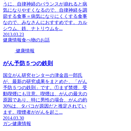
うに、自律神経のバランスが崩れると病
気になりやすくなるので、自律神経を調
節する食事＝病気になりにくくする食事
なので、みなさんにおすすめです。カル
シウム、鉄、ナトリウムを...
2013.03.23
健康情報
食べ物のお話
健康情報
がん予防５つの鉄則
国立がん研究センターの津金昌一郎氏
が、最新の研究成果をまとめた、「がん
予防５つの鉄則」です。①まず禁煙、受
動喫煙にも注意。喫煙は、がんの最大の
原因であり、特に男性の場合、がんの約
30%は、タバコが原因だと推定されてい
ます。喫煙者ががんを起こ...
2014.03.30
ガン
健康情報