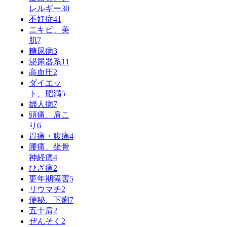
レルギー
30
不妊症
41
ニキビ、美
肌
7
糖尿病
3
泌尿器系
11
高血圧
2
ダイエッ
ト、肥満
5
婦人病
7
頭痛、肩こ
り
6
胃痛・腹痛
4
腰痛、坐骨
神経痛
4
ひざ痛
2
更年期障害
5
リウマチ
2
便秘、下痢
7
五十肩
2
ぜんそく
2