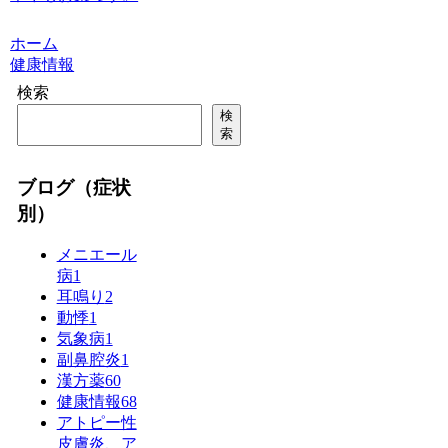
ホーム
健康情報
検索
検
索
ブログ（症状
別）
メニエール
病
1
耳鳴り
2
動悸
1
気象病
1
副鼻腔炎
1
漢方薬
60
健康情報
68
アトピー性
皮膚炎、ア