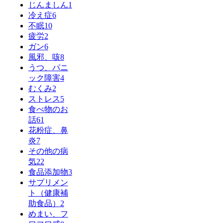
じんましん
1
冷え症
6
不眠
10
疲労
2
ガン
6
風邪、咳
8
うつ、パニ
ック障害
4
むくみ
2
ストレス
5
食べ物のお
話
61
花粉症、鼻
炎
7
その他の病
気
22
食品添加物
3
サプリメン
ト（健康補
助食品）
2
めまい、フ