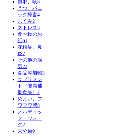
風邪、咳
8
うつ、パニ
ック障害
4
むくみ
2
ストレス
5
食べ物のお
話
61
花粉症、鼻
炎
7
その他の病
気
22
食品添加物
3
サプリメン
ト（健康補
助食品）
2
めまい、フ
ワフワ感
8
ノルディッ
ク・ウォー
ク
2
未分類
9