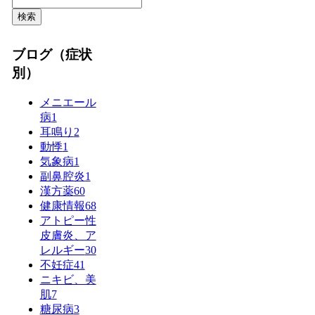
検索
ブログ（症状
別）
メニエール
病
1
耳鳴り
2
動悸
1
気象病
1
副鼻腔炎
1
漢方薬
60
健康情報
68
アトピー性
皮膚炎、ア
レルギー
30
不妊症
41
ニキビ、美
肌
7
糖尿病
3