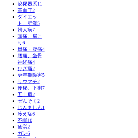
泌尿器系
11
高血圧
2
ダイエッ
ト、肥満
5
婦人病
7
頭痛、肩こ
り
6
胃痛・腹痛
4
腰痛、坐骨
神経痛
4
ひざ痛
2
更年期障害
5
リウマチ
2
便秘、下痢
7
五十肩
2
ぜんそく
2
じんましん
1
冷え症
6
不眠
10
疲労
2
ガン
6