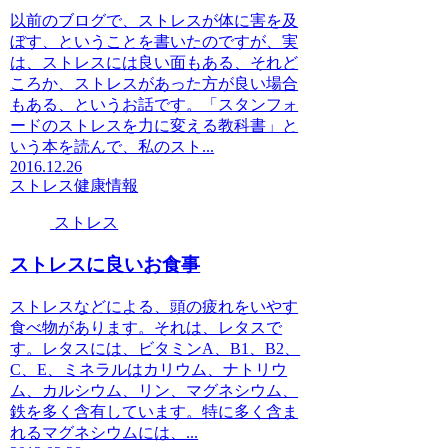
以前のブログで、ストレスが体に害を及
ぼす、ということを書いたのですが、実
は、ストレスには良い面もある、それど
ころか、ストレスがあった方が良い場合
もある、というお話です。「スタンフォ
ードのストレスを力に変える教科書」と
いう本を読んで、私のスト...
2016.12.26
ストレス
健康情報
ストレス
ストレスに良いお食事
ストレスなどによる、頭の疲れをいやす
食べ物があります。それは、レタスで
す。レタスには、ビタミンA、B1、B2、
C、E、ミネラルはカリウム、ナトリウ
ム、カルシウム、リン、マグネシウム、
鉄を多く含有しています。特に多く含ま
れるマグネシウムには、...