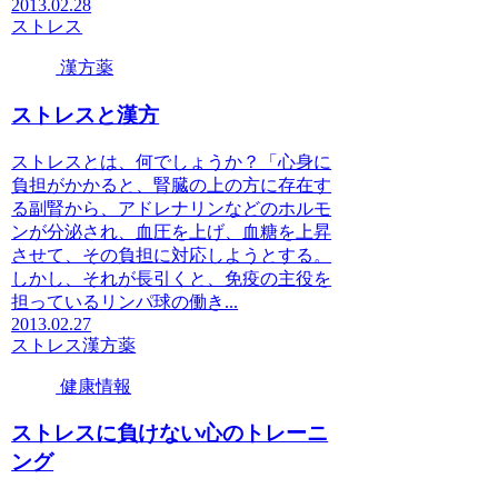
2013.02.28
ストレス
漢方薬
ストレスと漢方
ストレスとは、何でしょうか？「心身に
負担がかかると、腎臓の上の方に存在す
る副腎から、アドレナリンなどのホルモ
ンが分泌され、血圧を上げ、血糖を上昇
させて、その負担に対応しようとする。
しかし、それが長引くと、免疫の主役を
担っているリンパ球の働き...
2013.02.27
ストレス
漢方薬
健康情報
ストレスに負けない心のトレーニ
ング