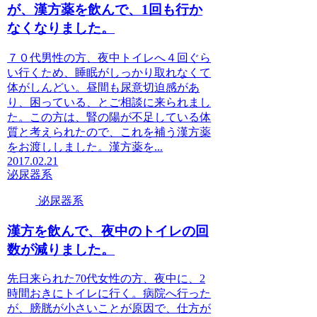
が、漢方薬を飲んで、1回も行か
なくなりました。
７０代男性の方、夜中トイレへ４回ぐら
い行くため、睡眠がしっかり取れなくて
体がしんどい。昼間も尿意切迫感があ
り、困っている、とご相談に来られまし
た。この方は、腎の陽が不足している体
質と考えられたので、これを補う漢方薬
をお渡ししました。漢方薬を...
2017.02.21
泌尿器系
泌尿器系
漢方を飲んで、夜中のトイレの回
数が減りました。
先日来られた70代女性の方、夜中に、2
時間おきにトイレに行く。病院へ行った
が、膀胱が小さいことが原因で、仕方が