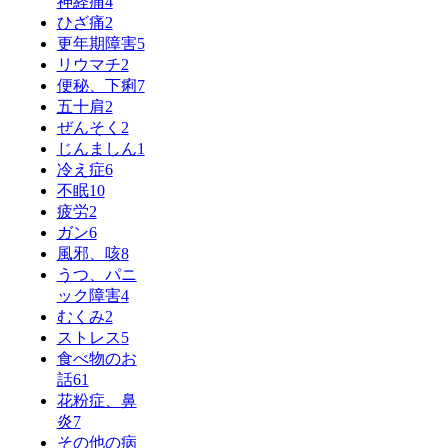
神経痛
4
ひざ痛
2
更年期障害
5
リウマチ
2
便秘、下痢
7
五十肩
2
ぜんそく
2
じんましん
1
冷え症
6
不眠
10
疲労
2
ガン
6
風邪、咳
8
うつ、パニ
ック障害
4
むくみ
2
ストレス
5
食べ物のお
話
61
花粉症、鼻
炎
7
その他の病