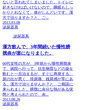
ないと言われてしまいました。トイレに
起きなければいけないので、睡眠もしっ
かりとれなくて、体がしんどいです。漢
方で治りますか？と、ご...
2013.03.08
泌尿器系
泌尿器系
漢方飲んで、3年間続いた慢性膀
胱炎が楽になりました。
60代女性の方が、3年前から慢性膀胱炎
で、病院へ行って、抗生物質などの薬を
飲むと一旦治まるが、すぐに再発する。
尿の出が悪く、排尿痛、残尿感が常にあ
る。漢方で治りませんか？と、ご相談に
来られました。膀胱に余分な熱がある状
態と考えられたので、余...
2013.08.26
泌尿器系