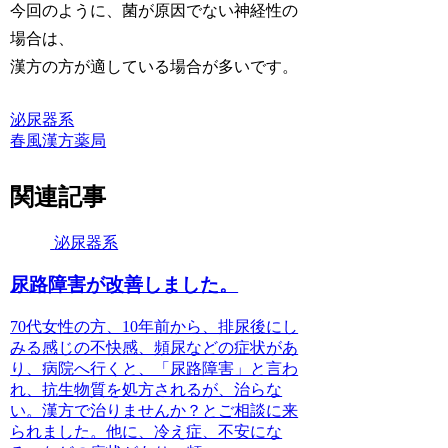
今回のように、菌が原因でない神経性の
場合は、
漢方の方が適している場合が多いです。
泌尿器系
春風漢方薬局
関連記事
泌尿器系
尿路障害が改善しました。
70代女性の方、10年前から、排尿後にし
みる感じの不快感、頻尿などの症状があ
り、病院へ行くと、「尿路障害」と言わ
れ、抗生物質を処方されるが、治らな
い。漢方で治りませんか？とご相談に来
られました。他に、冷え症、不安にな