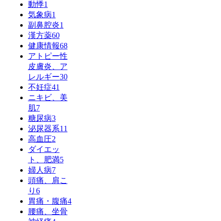
動悸
1
気象病
1
副鼻腔炎
1
漢方薬
60
健康情報
68
アトピー性
皮膚炎、ア
レルギー
30
不妊症
41
ニキビ、美
肌
7
糖尿病
3
泌尿器系
11
高血圧
2
ダイエッ
ト、肥満
5
婦人病
7
頭痛、肩こ
り
6
胃痛・腹痛
4
腰痛、坐骨