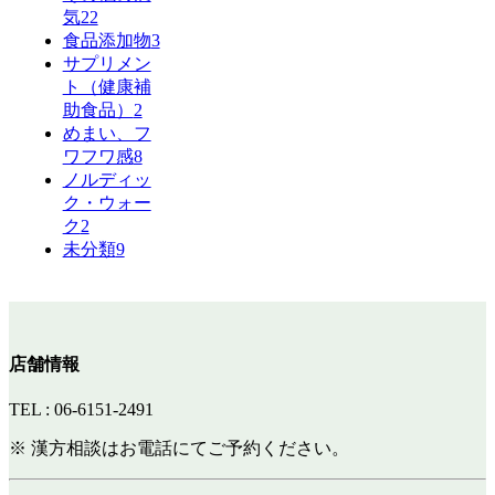
気
22
食品添加物
3
サプリメン
ト（健康補
助食品）
2
めまい、フ
ワフワ感
8
ノルディッ
ク・ウォー
ク
2
未分類
9
店舗情報
TEL : 06-6151-2491
※ 漢方相談はお電話にてご予約ください。