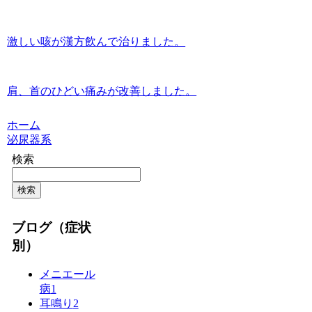
激しい咳が漢方飲んで治りました。
肩、首のひどい痛みが改善しました。
ホーム
泌尿器系
検索
検索
ブログ（症状
別）
メニエール
病
1
耳鳴り
2