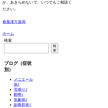
か、あきらめないで、いつでもご相談く
ださい。
春風漢方薬局
ホーム
検索
検
索
ブログ（症状
別）
メニエール
病
1
耳鳴り
2
動悸
1
気象病
1
副鼻腔炎
1