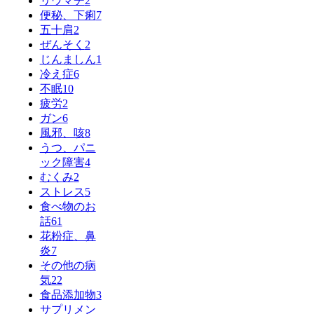
リウマチ
2
便秘、下痢
7
五十肩
2
ぜんそく
2
じんましん
1
冷え症
6
不眠
10
疲労
2
ガン
6
風邪、咳
8
うつ、パニ
ック障害
4
むくみ
2
ストレス
5
食べ物のお
話
61
花粉症、鼻
炎
7
その他の病
気
22
食品添加物
3
サプリメン