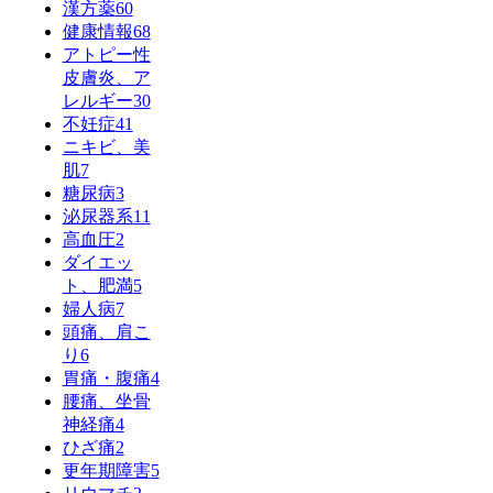
漢方薬
60
健康情報
68
アトピー性
皮膚炎、ア
レルギー
30
不妊症
41
ニキビ、美
肌
7
糖尿病
3
泌尿器系
11
高血圧
2
ダイエッ
ト、肥満
5
婦人病
7
頭痛、肩こ
り
6
胃痛・腹痛
4
腰痛、坐骨
神経痛
4
ひざ痛
2
更年期障害
5