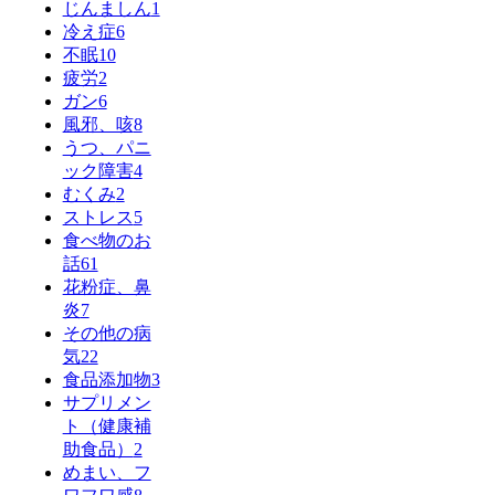
じんましん
1
冷え症
6
不眠
10
疲労
2
ガン
6
風邪、咳
8
うつ、パニ
ック障害
4
むくみ
2
ストレス
5
食べ物のお
話
61
花粉症、鼻
炎
7
その他の病
気
22
食品添加物
3
サプリメン
ト（健康補
助食品）
2
めまい、フ