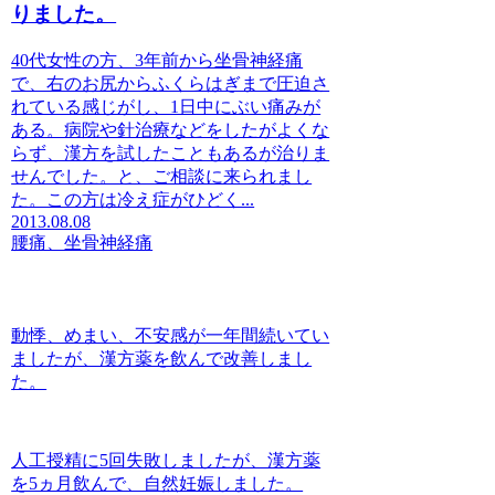
りました。
40代女性の方、3年前から坐骨神経痛
で、右のお尻からふくらはぎまで圧迫さ
れている感じがし、1日中にぶい痛みが
ある。病院や針治療などをしたがよくな
らず、漢方を試したこともあるが治りま
せんでした。と、ご相談に来られまし
た。この方は冷え症がひどく...
2013.08.08
腰痛、坐骨神経痛
動悸、めまい、不安感が一年間続いてい
ましたが、漢方薬を飲んで改善しまし
た。
人工授精に5回失敗しましたが、漢方薬
を5ヵ月飲んで、自然妊娠しました。