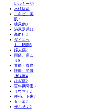
レルギー
30
不妊症
41
ニキビ、美
肌
7
糖尿病
3
泌尿器系
11
高血圧
2
ダイエッ
ト、肥満
5
婦人病
7
頭痛、肩こ
り
6
胃痛・腹痛
4
腰痛、坐骨
神経痛
4
ひざ痛
2
更年期障害
5
リウマチ
2
便秘、下痢
7
五十肩
2
ぜんそく
2