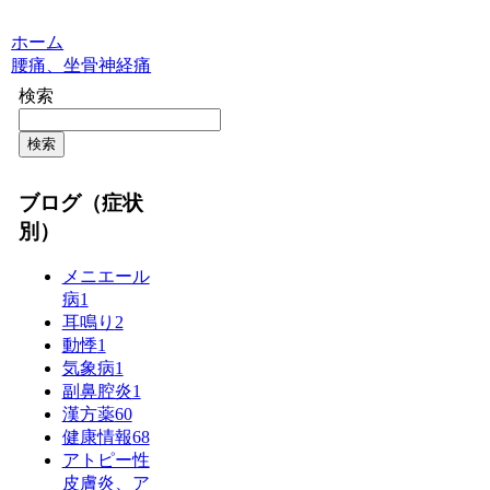
ホーム
腰痛、坐骨神経痛
検索
検索
ブログ（症状
別）
メニエール
病
1
耳鳴り
2
動悸
1
気象病
1
副鼻腔炎
1
漢方薬
60
健康情報
68
アトピー性
皮膚炎、ア