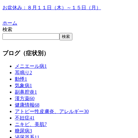
お盆休み：８月１１日（木）～１５日（月）
ホーム
検索
検索
ブログ（症状別）
メニエール病
1
耳鳴り
2
動悸
1
気象病
1
副鼻腔炎
1
漢方薬
60
健康情報
68
アトピー性皮膚炎、アレルギー
30
不妊症
41
ニキビ、美肌
7
糖尿病
3
泌尿器系
11