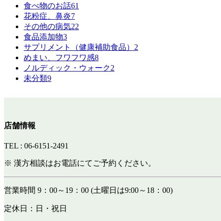
食べ物のお話
61
花粉症、鼻炎
7
その他の病気
22
食品添加物
3
サプリメント（健康補助食品）
2
めまい、フワフワ感
8
ノルディック・ウォーク
2
未分類
9
店舗情報
TEL : 06-6151-2491
※ 漢方相談はお電話にてご予約ください。
営業時間 9：00～19：00 (土曜日は9:00～18：00)
定休日：日・祝日