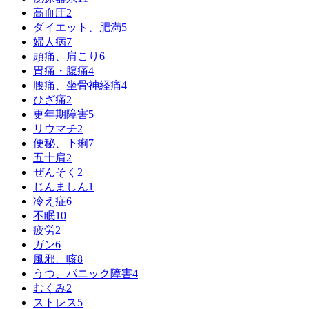
高血圧
2
ダイエット、肥満
5
婦人病
7
頭痛、肩こり
6
胃痛・腹痛
4
腰痛、坐骨神経痛
4
ひざ痛
2
更年期障害
5
リウマチ
2
便秘、下痢
7
五十肩
2
ぜんそく
2
じんましん
1
冷え症
6
不眠
10
疲労
2
ガン
6
風邪、咳
8
うつ、パニック障害
4
むくみ
2
ストレス
5