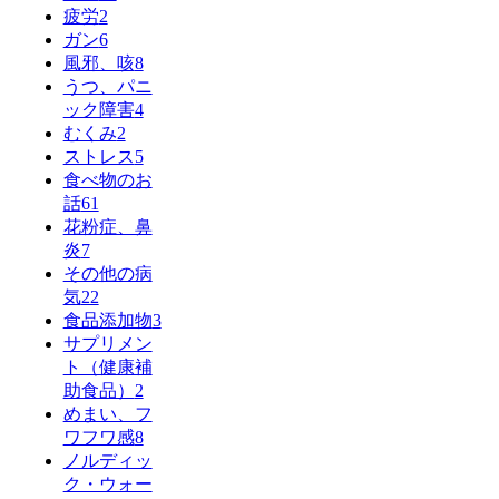
疲労
2
ガン
6
風邪、咳
8
うつ、パニ
ック障害
4
むくみ
2
ストレス
5
食べ物のお
話
61
花粉症、鼻
炎
7
その他の病
気
22
食品添加物
3
サプリメン
ト（健康補
助食品）
2
めまい、フ
ワフワ感
8
ノルディッ
ク・ウォー