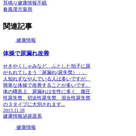
耳鳴り
健康情報
不眠
春風漢方薬局
関連記事
健康情報
体操で尿漏れ改善
せきやくしゃみなど、ふとした拍子に尿
がもれてしまう「尿漏れ(尿失禁）」。
人知れずなやんでいる人は多いですが、
簡単な体操で改善することが多いです。
体の構造上、尿漏れは女性に多く、腹圧
性尿失禁、切迫性尿失禁、混合性尿失禁
の３タイプに大別されます...
2013.11.18
健康情報
泌尿器系
健康情報