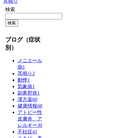
耳鳴り
検索
検索
ブログ（症状
別）
メニエール
病
1
耳鳴り
2
動悸
1
気象病
1
副鼻腔炎
1
漢方薬
60
健康情報
68
アトピー性
皮膚炎、ア
レルギー
30
不妊症
41