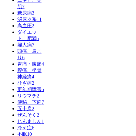
ニキビ、美
肌
7
糖尿病
3
泌尿器系
11
高血圧
2
ダイエッ
ト、肥満
5
婦人病
7
頭痛、肩こ
り
6
胃痛・腹痛
4
腰痛、坐骨
神経痛
4
ひざ痛
2
更年期障害
5
リウマチ
2
便秘、下痢
7
五十肩
2
ぜんそく
2
じんましん
1
冷え症
6
不眠
10