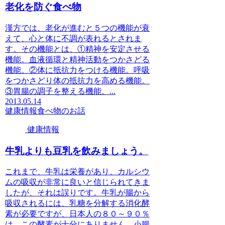
老化を防ぐ食べ物
漢方では、老化が進むと５つの機能が衰
えて、心と体に不調が表れるとされま
す。その機能とは、①精神を安定させる
機能。血液循環と精神活動をつかさどる
機能。②体に抵抗力をつける機能。呼吸
をつかさどり体の抵抗力を高める機能。
③胃腸の調子を整える機能。...
2013.05.14
健康情報
食べ物のお話
健康情報
牛乳よりも豆乳を飲みましょう。
これまで、牛乳は栄養があり、カルシウ
ムの吸収が非常に良いと信じられてきま
したが、それは誤りです。牛乳が腸から
吸収されるには、乳糖を分解する消化酵
素が必要ですが、日本人の８０～９０％
は、この酵素が十分にありません。小腸