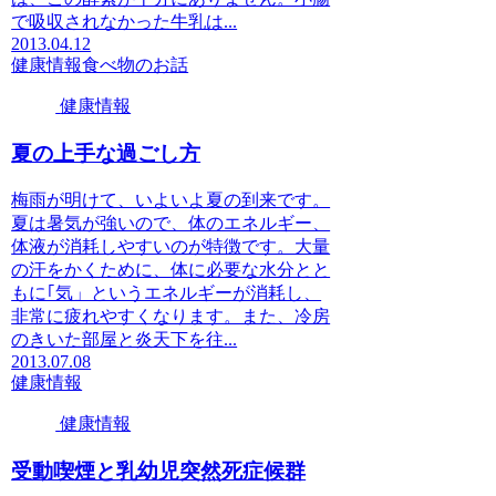
で吸収されなかった牛乳は...
2013.04.12
健康情報
食べ物のお話
健康情報
夏の上手な過ごし方
梅雨が明けて、いよいよ夏の到来です。
夏は暑気が強いので、体のエネルギー、
体液が消耗しやすいのが特徴です。大量
の汗をかくために、体に必要な水分とと
もに｢気」というエネルギーが消耗し、
非常に疲れやすくなります。また、冷房
のきいた部屋と炎天下を往...
2013.07.08
健康情報
健康情報
受動喫煙と乳幼児突然死症候群