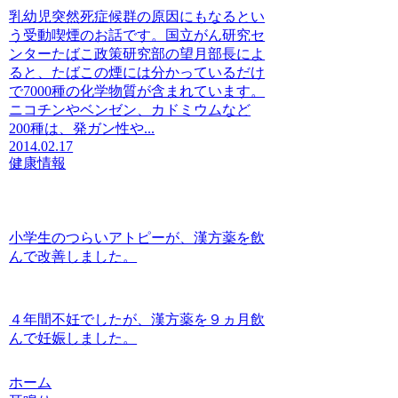
乳幼児突然死症候群の原因にもなるとい
う受動喫煙のお話です。国立がん研究セ
ンターたばこ政策研究部の望月部長によ
ると、たばこの煙には分かっているだけ
で7000種の化学物質が含まれています。
ニコチンやベンゼン、カドミウムなど
200種は、発ガン性や...
2014.02.17
健康情報
小学生のつらいアトピーが、漢方薬を飲
んで改善しました。
４年間不妊でしたが、漢方薬を９ヵ月飲
んで妊娠しました。
ホーム