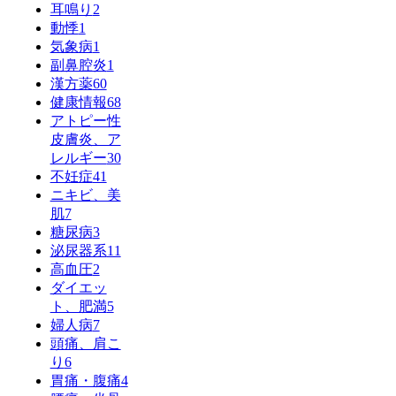
耳鳴り
2
動悸
1
気象病
1
副鼻腔炎
1
漢方薬
60
健康情報
68
アトピー性
皮膚炎、ア
レルギー
30
不妊症
41
ニキビ、美
肌
7
糖尿病
3
泌尿器系
11
高血圧
2
ダイエッ
ト、肥満
5
婦人病
7
頭痛、肩こ
り
6
胃痛・腹痛
4