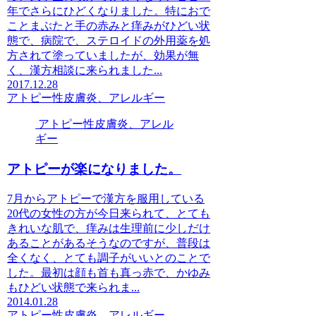
年でさらにひどくなりました。特におで
ことまぶたと手の赤みと痒みがひどい状
態で、病院で、ステロイドの外用薬を処
方されて塗っていましたが、効果が無
く、漢方相談に来られました...
2017.12.28
アトピー性皮膚炎、アレルギー
アトピー性皮膚炎、アレル
ギー
アトピーが楽になりました。
7月からアトピーで漢方を服用している
20代の女性の方が今日来られて、とても
きれいな肌で、痒みは生理前に少しだけ
あることがあるそうなのですが、普段は
全くなく、とても調子がいいとのことで
した。最初は顔も首も真っ赤で、かゆみ
もひどい状態で来られま...
2014.01.28
アトピー性皮膚炎、アレルギー