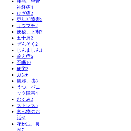
腰痛、坐骨
神経痛
4
ひざ痛
2
更年期障害
5
リウマチ
2
便秘、下痢
7
五十肩
2
ぜんそく
2
じんましん
1
冷え症
6
不眠
10
疲労
2
ガン
6
風邪、咳
8
うつ、パニ
ック障害
4
むくみ
2
ストレス
5
食べ物のお
話
61
花粉症、鼻
炎
7