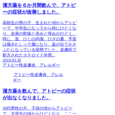
漢方薬を６か月間飲んで、アトピ
ーの症状が改善しました。
高校生の男の子、生まれた頃からアトピ
ーで、中学生になってから特にひどくな
り、全身の乾燥と赤みと痒みがひどく、
特に、首、ひじの内側、ひざの裏、手首
は掻きむしって傷になり、血が出てかさ
ぶたになっている状態でした。皮膚科で
処方されたステロイド外用...
2019.03.30
アトピー性皮膚炎、アレルギー
アトピー性皮膚炎、アレル
ギー
漢方薬を飲んで、アトピーの症状
が出なくなりました。
30代男性の方、子供の頃からアトピー
で、大学生の頃からひどくなり、ここ一